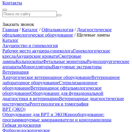
Контакты
Заказать звонок
Главная
/
Каталог
/
Офтальмология
/
Диагностическое
офтальмологическое оборудование
/
Щелевые лампы
Каталог
Акушерство и гинекология
Рабочее место акушера-гинеколога
Гинекологические
кресла
Акушерские кровати
Смотровые
лампы
Кольпоскопы
Фетальные мониторы
Радиохирургические
аппараты
Морцелляторы
Вакуумные экстракторы
Ветеринария
Хирургическое ветеринарное оборудование
Ветеринарное
лабораторное оборудование
Стерилизационное
оборудование
Ветеринарное офтальмологическое
оборудование
Оборудование для функциональной
диагностики в ветеринарии
Ветеринарные диагностические
инструменты
Рентгенология и томография
ВРТ (ЭКО)
Оборудование для ВРТ и ЭКО
Криооборудование:
программируемые замораживатели и криохранилища
Гибкая эндоскопия
Фиброэндоскопическое