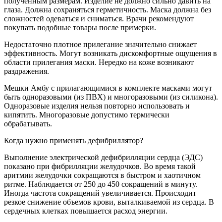
полученным размерам. Изделие не должно сильно давить на
глаза. Должна сохраняться герметичность. Маска должна без
сложностей одеваться и сниматься. Врачи рекомендуют
покупать подобные товары после примерки.
Недостаточно плотное прилегание значительно снижает
эффективность. Могут возникать дискомфортные ощущения в
области прилегания маски. Нередко на коже возникают
раздражения.
Мешки Амбу с прилагающимися в комплекте масками могут
быть одноразовыми (из ПВХ) и многоразовыми (из силикона).
Одноразовые изделия нельзя повторно использовать и
кипятить. Многоразовые допустимо термически
обрабатывать.
Когда нужно применять дефибриллятор?
Выполнение электрической дефибрилляции сердца (ЭДС)
показано при фибрилляции желудочков. Во время такой
аритмии желудочки сокращаются в быстром и хаотичном
ритме. Наблюдается от 250 до 450 сокращений в минуту.
Иногда частота сокращений увеличивается. Происходит
резкое снижение объемов крови, выталкиваемой из сердца. В
сердечных клетках повышается расход энергии.