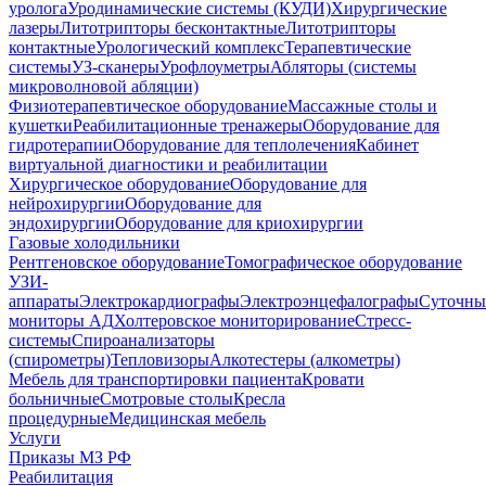
уролога
Уродинамические системы (КУДИ)
Хирургические
лазеры
Литотрипторы бесконтактные
Литотрипторы
контактные
Урологический комплекс
Терапевтические
системы
УЗ-сканеры
Урофлоуметры
Абляторы (системы
микроволновой абляции)
Физиотерапевтическое оборудование
Массажные столы и
кушетки
Реабилитационные тренажеры
Оборудование для
гидротерапии
Оборудование для теплолечения
Кабинет
виртуальной диагностики и реабилитации
Хирургическое оборудование
Оборудование для
нейрохирургии
Оборудование для
эндохирургии
Оборудование для криохирургии
Газовые холодильники
Рентгеновское оборудование
Томографическое оборудование
УЗИ-
аппараты
Электрокардиографы
Электроэнцефалографы
Суточны
мониторы АД
Холтеровское мониторирование
Стресс-
системы
Спироанализаторы
(спирометры)
Тепловизоры
Алкотестеры (алкометры)
Мебель для транспортировки пациента
Кровати
больничные
Cмотровые столы
Кресла
процедурные
Медицинская мебель
Услуги
Приказы МЗ РФ
Реабилитация