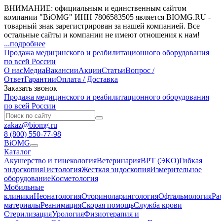
ВНИМАНИЕ: официальным и единственным сайтом
компании "BiOMG" ИНН 7806583505 является BIOMG.RU -
товарный знак зарегистрирован за нашей компанией. Все
остальные сайты и компании не имеют отношения к нам!
...подробнее
Продажа медицинского и реабилитационного оборудования
по всей России
О нас
Медиа
Вакансии
Акции
Статьи
Вопрос /
Ответ
Гарантии
Оплата / Доставка
Заказать звонок
Продажа медицинского и реабилитационного оборудования
по всей России
zakaz@biomg.ru
8 (800) 550-77-98
BiOMG
Каталог
Акушерство и гинекология
Ветеринария
ВРТ (ЭКО)
Гибкая
эндоскопия
Гистология
Жесткая эндоскопия
Измерительное
оборудование
Косметология
Мобильные
клиники
Неонатология
Оториноларингология
Офтальмология
Ра
материалы
Реанимация
Скорая помощь
Служба крови
Стерилизация
Урология
Физиотерапия и