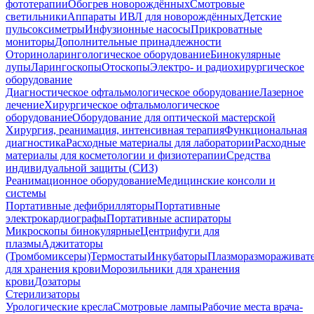
фототерапии
Обогрев новорождённых
Смотровые
светильники
Аппараты ИВЛ для новорождённых
Детские
пульсоксиметры
Инфузионные насосы
Прикроватные
мониторы
Дополнительные принадлежности
Оториноларингологическое оборудование
Бинокулярные
лупы
Ларингоскопы
Отоскопы
Электро- и радиохирургическое
оборудование
Диагностическое офтальмологическое оборудование
Лазерное
лечение
Хирургическое офтальмологическое
оборудование
Оборудование для оптической мастерской
Хирургия, реанимация, интенсивная терапия
Функциональная
диагностика
Расходные материалы для лаборатории
Расходные
материалы для косметологии и физиотерапии
Средства
индивидуальной защиты (СИЗ)
Реанимационное оборудование
Медицинские консоли и
системы
Портативные дефибрилляторы
Портативные
электрокардиографы
Портативные аспираторы
Микроскопы бинокулярные
Центрифуги для
плазмы
Аджитаторы
(Тромбомиксеры)
Термостаты
Инкубаторы
Плазморазмораживат
для хранения крови
Морозильники для хранения
крови
Дозаторы
Стерилизаторы
Урологические кресла
Смотровые лампы
Рабочие места врача-