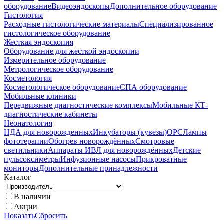
оборудование
Видеоэндоскопы
Дополнительное оборудование
Гистология
Расходные гистологические материалы
Специализированное
гистологическое оборудование
Жесткая эндоскопия
Оборудование для жесткой эндоскопии
Измерительное оборудование
Метрологическое оборудование
Косметология
Косметологическое оборудование
СПА оборудование
Мобильные клиники
Передвижные диагностические комплексы
Мобильные КТ-
диагностические кабинеты
Неонатология
НДА для новорожденных
Инкубаторы (кувезы)
ОРС
Лампы
фототерапии
Обогрев новорождённых
Смотровые
светильники
Аппараты ИВЛ для новорождённых
Детские
пульсоксиметры
Инфузионные насосы
Прикроватные
мониторы
Дополнительные принадлежности
Каталог
В наличии
Акции
Показать
Сбросить