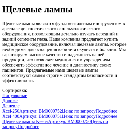
Щелевые лампы
Щелевые лампы являются фундаментальным инструментом в
арсенале диагностического офтальмологического
оборудования, позволяющим детально изучать передний и
задний сегменты глаза. Наша компания предлагает купить
медицинское оборудование, включая щелевые лампы, которые
необходимы для оснащения кабинета окулиста и больниц. Мы
гарантируем высокое качество и надежность нашей
продукции, что позволяет медицинским учреждениям
обеспечить эффективное лечение и диагностику своих
пациентов. Предлагаемые нами щелевые лампы
соответствуют самым строгим стандартам безопасности и
эффективности.
Сортировка:
Популярные
Дороже
Дешевле
Xcel-250
Артикул: BM0000752
Цена:
по запросу
Подробнее
Xcel-400
Артикул: BM0000751
Цена:
по запросу
Подробнее
Щелевые лампы Keeler
Артикул: BM0000750
Цена:
по
запросу
Подробнее