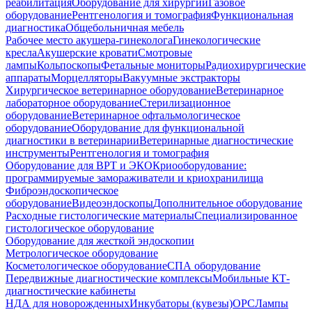
реабилитация
Оборудование для хирургии
Газовое
оборудование
Рентгенология и томография
Функциональная
диагностика
Общебольничная мебель
Рабочее место акушера-гинеколога
Гинекологические
кресла
Акушерские кровати
Смотровые
лампы
Кольпоскопы
Фетальные мониторы
Радиохирургические
аппараты
Морцелляторы
Вакуумные экстракторы
Хирургическое ветеринарное оборудование
Ветеринарное
лабораторное оборудование
Стерилизационное
оборудование
Ветеринарное офтальмологическое
оборудование
Оборудование для функциональной
диагностики в ветеринарии
Ветеринарные диагностические
инструменты
Рентгенология и томография
Оборудование для ВРТ и ЭКО
Криооборудование:
программируемые замораживатели и криохранилища
Фиброэндоскопическое
оборудование
Видеоэндоскопы
Дополнительное оборудование
Расходные гистологические материалы
Специализированное
гистологическое оборудование
Оборудование для жесткой эндоскопии
Метрологическое оборудование
Косметологическое оборудование
СПА оборудование
Передвижные диагностические комплексы
Мобильные КТ-
диагностические кабинеты
НДА для новорожденных
Инкубаторы (кувезы)
ОРС
Лампы