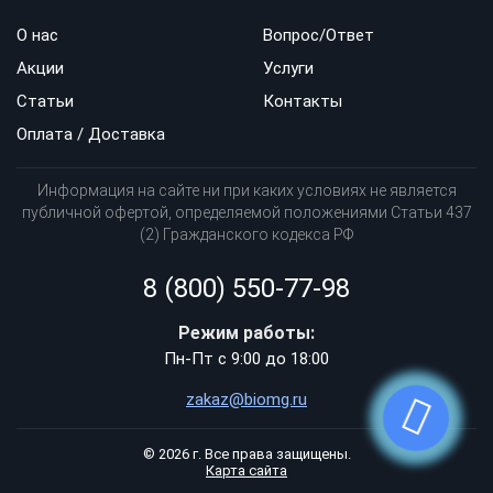
Наблюдается желудочковая тахикардия с
термически обрабатывать.
О нас
Вопрос/Ответ
признаками остановленного
кровообращения. На крупных артериях
Акции
Услуги
отсутствует пульс. Человек потерял
Статьи
Контакты
сознание.
Оплата / Доставка
Выявлены трепетание и мерцание
предсердий.
Информация на сайте ни при каких условиях не является
Обнаружена наджелудочковая
публичной офертой, определяемой положениями Статьи 437
пароксизмальная тахикардия.
(2) Гражданского кодекса РФ
В последних двух случаях работа с
8 (800) 550-77-98
дефибриллятором проводится в
синхронизированном режиме. Такая
Режим работы:
синхронизированная электрическая
Пн-Пт с 9:00 до 18:00
кардиоверсия является одной из
zakaz@biomg.ru
разновидностей лечения аритмий. В таком
случае применяется импульсное воздействие
на миокард. Работа выполняется в строго
© 2026 г. Все права защищены.
Карта сайта
определенной фазе сокращений.