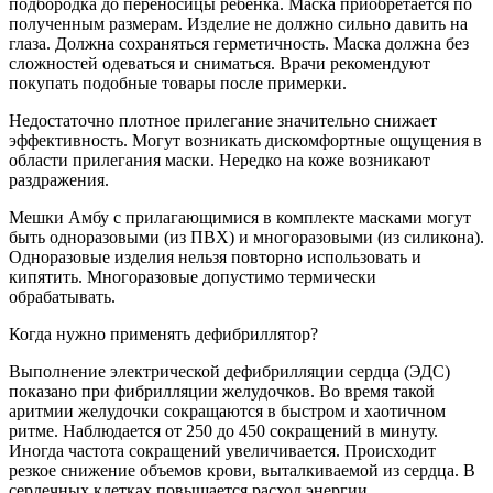
подбородка до переносицы ребенка. Маска приобретается по
полученным размерам. Изделие не должно сильно давить на
глаза. Должна сохраняться герметичность. Маска должна без
сложностей одеваться и сниматься. Врачи рекомендуют
покупать подобные товары после примерки.
Недостаточно плотное прилегание значительно снижает
эффективность. Могут возникать дискомфортные ощущения в
области прилегания маски. Нередко на коже возникают
раздражения.
Мешки Амбу с прилагающимися в комплекте масками могут
быть одноразовыми (из ПВХ) и многоразовыми (из силикона).
Одноразовые изделия нельзя повторно использовать и
кипятить. Многоразовые допустимо термически
обрабатывать.
Когда нужно применять дефибриллятор?
Выполнение электрической дефибрилляции сердца (ЭДС)
показано при фибрилляции желудочков. Во время такой
аритмии желудочки сокращаются в быстром и хаотичном
ритме. Наблюдается от 250 до 450 сокращений в минуту.
Иногда частота сокращений увеличивается. Происходит
резкое снижение объемов крови, выталкиваемой из сердца. В
сердечных клетках повышается расход энергии.