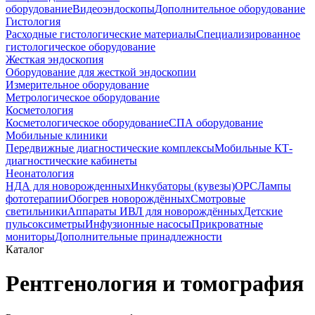
оборудование
Видеоэндоскопы
Дополнительное оборудование
Гистология
Расходные гистологические материалы
Специализированное
гистологическое оборудование
Жесткая эндоскопия
Оборудование для жесткой эндоскопии
Измерительное оборудование
Метрологическое оборудование
Косметология
Косметологическое оборудование
СПА оборудование
Мобильные клиники
Передвижные диагностические комплексы
Мобильные КТ-
диагностические кабинеты
Неонатология
НДА для новорожденных
Инкубаторы (кувезы)
ОРС
Лампы
фототерапии
Обогрев новорождённых
Смотровые
светильники
Аппараты ИВЛ для новорождённых
Детские
пульсоксиметры
Инфузионные насосы
Прикроватные
мониторы
Дополнительные принадлежности
Каталог
Рентгенология и томография