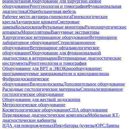
реабилитация
Оборудование для хирургии
Газовое
оборудование
Рентгенология и томография
Функциональная
диагностика
Общебольничная мебель
Рабочее место акушера-гинеколога
Гинекологические
кресла
Акушерские кровати
Смотровые
лампы
Кольпоскопы
Фетальные мониторы
Радиохирургические
аппараты
Морцелляторы
Вакуумные экстракторы
Хирургическое ветеринарное оборудование
Ветеринарное
лабораторное оборудование
Стерилизационное
оборудование
Ветеринарное офтальмологическое
оборудование
Оборудование для функциональной
диагностики в ветеринарии
Ветеринарные диагностические
инструменты
Рентгенология и томография
Оборудование для ВРТ и ЭКО
Криооборудование:
программируемые замораживатели и криохранилища
Фиброэндоскопическое
оборудование
Видеоэндоскопы
Дополнительное оборудование
Расходные гистологические материалы
Специализированное
гистологическое оборудование
Оборудование для жесткой эндоскопии
Метрологическое оборудование
Косметологическое оборудование
СПА оборудование
Передвижные диагностические комплексы
Мобильные КТ-
диагностические кабинеты
НДА для новорожденных
Инкубаторы (кувезы)
ОРС
Лампы