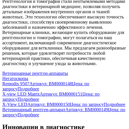
Рентгенология и томография стали неотъемлемыми методами
диагностики в ветеринарной медицине, позволяя получить
детальные изображения внутренних органов и тканей
животных. Эти технологии обеспечивают высокую точность
диагностики, способствуя своевременному выявлению
заболеваний и назначению эффективного лечения.
Ветеринарные клиники, желающие купить оборудование для
рентгенологии и томографии, могут полагаться на наш
ассортимент, включающий современное диагностическое
оборудование для ветклиники. Мы предлагаем разнообразные
решения, которые удовлетворят потребности любой
ветеринарной практики, обеспечивая качественную
диагностику и улучшение ухода за животными.
Ветеринарные рентген-аппараты
Негатоскопы
Remodix 9507
Артикул: BM0000148
Цена:
по
запросу
Подробнее
X-view LED Matrix
Артикул: BM0000151
Цена:
по
запросу
Подробнее
X-View LED
Артикул: BM0000150
Цена:
по запросу
Подробнее
Ветеринарный рентген-аппарат
Артикул: BM0000149
Цена:
по
запросу
Подробнее
Инновации в диагностике