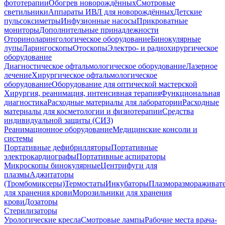
фототерапии
Обогрев новорождённых
Смотровые
светильники
Аппараты ИВЛ для новорождённых
Детские
пульсоксиметры
Инфузионные насосы
Прикроватные
мониторы
Дополнительные принадлежности
Оториноларингологическое оборудование
Бинокулярные
лупы
Ларингоскопы
Отоскопы
Электро- и радиохирургическое
оборудование
Диагностическое офтальмологическое оборудование
Лазерное
лечение
Хирургическое офтальмологическое
оборудование
Оборудование для оптической мастерской
Хирургия, реанимация, интенсивная терапия
Функциональная
диагностика
Расходные материалы для лаборатории
Расходные
материалы для косметологии и физиотерапии
Средства
индивидуальной защиты (СИЗ)
Реанимационное оборудование
Медицинские консоли и
системы
Портативные дефибрилляторы
Портативные
электрокардиографы
Портативные аспираторы
Микроскопы бинокулярные
Центрифуги для
плазмы
Аджитаторы
(Тромбомиксеры)
Термостаты
Инкубаторы
Плазморазмораживат
для хранения крови
Морозильники для хранения
крови
Дозаторы
Стерилизаторы
Урологические кресла
Смотровые лампы
Рабочие места врача-