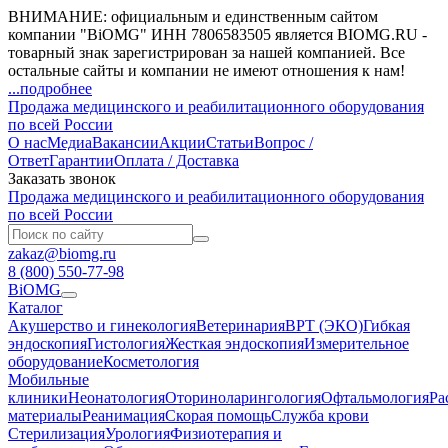
ВНИМАНИЕ: официальным и единственным сайтом
компании "BiOMG" ИНН 7806583505 является BIOMG.RU -
товарный знак зарегистрирован за нашей компанией. Все
остальные сайты и компании не имеют отношения к нам!
...подробнее
Продажа медицинского и реабилитационного оборудования
по всей России
О нас
Медиа
Вакансии
Акции
Статьи
Вопрос /
Ответ
Гарантии
Оплата / Доставка
Заказать звонок
Продажа медицинского и реабилитационного оборудования
по всей России
zakaz@biomg.ru
8 (800) 550-77-98
BiOMG
Каталог
Акушерство и гинекология
Ветеринария
ВРТ (ЭКО)
Гибкая
эндоскопия
Гистология
Жесткая эндоскопия
Измерительное
оборудование
Косметология
Мобильные
клиники
Неонатология
Оториноларингология
Офтальмология
Ра
материалы
Реанимация
Скорая помощь
Служба крови
Стерилизация
Урология
Физиотерапия и