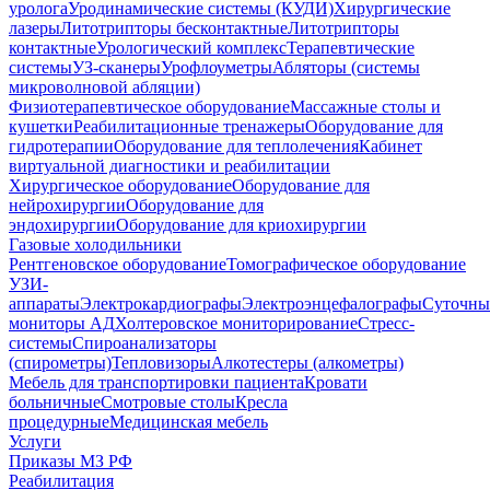
уролога
Уродинамические системы (КУДИ)
Хирургические
лазеры
Литотрипторы бесконтактные
Литотрипторы
контактные
Урологический комплекс
Терапевтические
системы
УЗ-сканеры
Урофлоуметры
Абляторы (системы
микроволновой абляции)
Физиотерапевтическое оборудование
Массажные столы и
кушетки
Реабилитационные тренажеры
Оборудование для
гидротерапии
Оборудование для теплолечения
Кабинет
виртуальной диагностики и реабилитации
Хирургическое оборудование
Оборудование для
нейрохирургии
Оборудование для
эндохирургии
Оборудование для криохирургии
Газовые холодильники
Рентгеновское оборудование
Томографическое оборудование
УЗИ-
аппараты
Электрокардиографы
Электроэнцефалографы
Суточны
мониторы АД
Холтеровское мониторирование
Стресс-
системы
Спироанализаторы
(спирометры)
Тепловизоры
Алкотестеры (алкометры)
Мебель для транспортировки пациента
Кровати
больничные
Cмотровые столы
Кресла
процедурные
Медицинская мебель
Услуги
Приказы МЗ РФ
Реабилитация