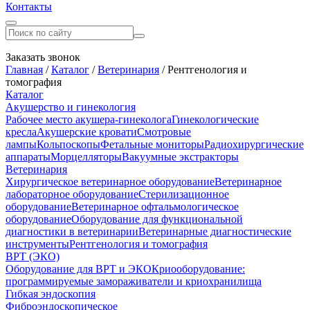
Контакты
Заказать звонок
Главная
/
Каталог
/
Ветеринария
/
Рентгенология и
томография
Каталог
Акушерство и гинекология
Рабочее место акушера-гинеколога
Гинекологические
кресла
Акушерские кровати
Смотровые
лампы
Кольпоскопы
Фетальные мониторы
Радиохирургические
аппараты
Морцелляторы
Вакуумные экстракторы
Ветеринария
Хирургическое ветеринарное оборудование
Ветеринарное
лабораторное оборудование
Стерилизационное
оборудование
Ветеринарное офтальмологическое
оборудование
Оборудование для функциональной
диагностики в ветеринарии
Ветеринарные диагностические
инструменты
Рентгенология и томография
ВРТ (ЭКО)
Оборудование для ВРТ и ЭКО
Криооборудование:
программируемые замораживатели и криохранилища
Гибкая эндоскопия
Фиброэндоскопическое