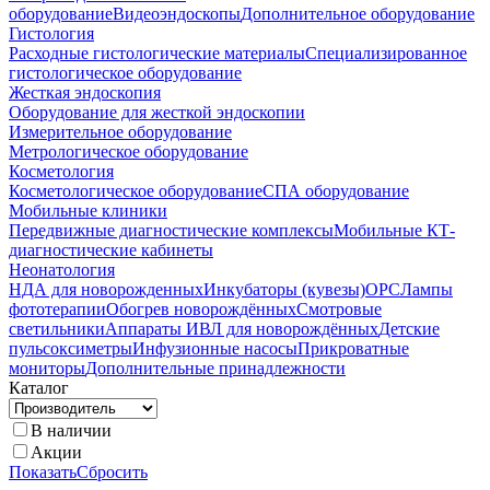
оборудование
Видеоэндоскопы
Дополнительное оборудование
Гистология
Расходные гистологические материалы
Специализированное
гистологическое оборудование
Жесткая эндоскопия
Оборудование для жесткой эндоскопии
Измерительное оборудование
Метрологическое оборудование
Косметология
Косметологическое оборудование
СПА оборудование
Мобильные клиники
Передвижные диагностические комплексы
Мобильные КТ-
диагностические кабинеты
Неонатология
НДА для новорожденных
Инкубаторы (кувезы)
ОРС
Лампы
фототерапии
Обогрев новорождённых
Смотровые
светильники
Аппараты ИВЛ для новорождённых
Детские
пульсоксиметры
Инфузионные насосы
Прикроватные
мониторы
Дополнительные принадлежности
Каталог
В наличии
Акции
Показать
Сбросить