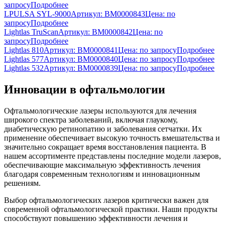
запросу
Подробнее
LPULSA SYL-9000
Артикул: BM0000843
Цена:
по
запросу
Подробнее
Lightlas TruScan
Артикул: BM0000842
Цена:
по
запросу
Подробнее
Lightlas 810
Артикул: BM0000841
Цена:
по запросу
Подробнее
Lightlas 577
Артикул: BM0000840
Цена:
по запросу
Подробнее
Lightlas 532
Артикул: BM0000839
Цена:
по запросу
Подробнее
Инновации в офтальмологии
Офтальмологические лазеры используются для лечения
широкого спектра заболеваний, включая глаукому,
диабетическую ретинопатию и заболевания сетчатки. Их
применение обеспечивает высокую точность вмешательства и
значительно сокращает время восстановления пациента. В
нашем ассортименте представлены последние модели лазеров,
обеспечивающие максимальную эффективность лечения
благодаря современным технологиям и инновационным
решениям.
Выбор офтальмологических лазеров критически важен для
современной офтальмологической практики. Наши продукты
способствуют повышению эффективности лечения и