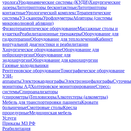
уролога
Уродинамические системы (КУДИ)
Хирургические
лазеры
Литотрипторы бесконтактные
Литотрипторы
контактные
Урологический комплекс
Терапевтические
системы
УЗ-сканеры
Урофлоуметры
Абляторы (системы
микроволновой абляции)
Физиотерапевтическое оборудование
Массажные столы и
кушетки
Реабилитационные тренажеры
Оборудование для
гидротерапии
Оборудование для теплолечения
Кабинет
виртуальной диагностики и реабилитации
Хирургическое оборудование
Оборудование для
нейрохирургии
Оборудование для
эндохирургии
Оборудование для криохирургии
Газовые холодильники
Рентгеновское оборудование
Томографическое оборудование
УЗИ-
аппараты
Электрокардиографы
Электроэнцефалографы
Суточны
мониторы АД
Холтеровское мониторирование
Стресс-
системы
Спироанализаторы
(спирометры)
Тепловизоры
Алкотестеры (алкометры)
Мебель для транспортировки пациента
Кровати
больничные
Cмотровые столы
Кресла
процедурные
Медицинская мебель
Услуги
Приказы МЗ РФ
Реабилитация