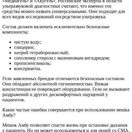
«Медиагель» и «Акугель». Российские эксперты в области
ультразвуковой диагностики считают, что именно эти
средства можно назвать универсальными. Они подходят для
всех видов исследований посредством ультразвука.
Состав должен включать исключительно безопасные
компоненты:
чистую воду;
глицерин;
натрий тетраборнокислый;
сополимер стирола с малеиновым ангидридом;
пропиленгликоль;
консерванты.
Гели заявленных брендов отличаются безопасным составом.
Они обладают абсолютной гигиеничностью. Вязкая
консистенция не повреждает оборудование. Гели не вызывают
раздражений и других дискомфортных ощущений у
пациентов.
Какие частые ошибки совершаются при использовании мешка
Амбу?
Мешок Амбу позволяет спасти жизнь при остановке дыхания
у пациента. Но он может использоваться и для людей со СМА.