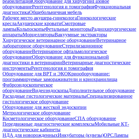
реабилитация
Оборудование для хирургии
Газовое
оборудование
Рентгенология и томография
Функциональная
диагностика
Общебольничная мебель
Рабочее место акушера-гинеколога
Гинекологические
кресла
Акушерские кровати
Смотровые
лампы
Кольпоскопы
Фетальные мониторы
Радиохирургические
аппараты
Морцелляторы
Вакуумные экстракторы
Хирургическое ветеринарное оборудование
Ветеринарное
лабораторное оборудование
Стерилизационное
оборудование
Ветеринарное офтальмологическое
оборудование
Оборудование для функциональной
диагностики в ветеринарии
Ветеринарные диагностические
инструменты
Рентгенология и томография
Оборудование для ВРТ и ЭКО
Криооборудование:
программируемые замораживатели и криохранилища
Фиброэндоскопическое
оборудование
Видеоэндоскопы
Дополнительное оборудование
Расходные гистологические материалы
Специализированное
гистологическое оборудование
Оборудование для жесткой эндоскопии
Метрологическое оборудование
Косметологическое оборудование
СПА оборудование
Передвижные диагностические комплексы
Мобильные КТ-
диагностические кабинеты
НДА для новорожденных
Инкубаторы (кувезы)
ОРС
Лампы