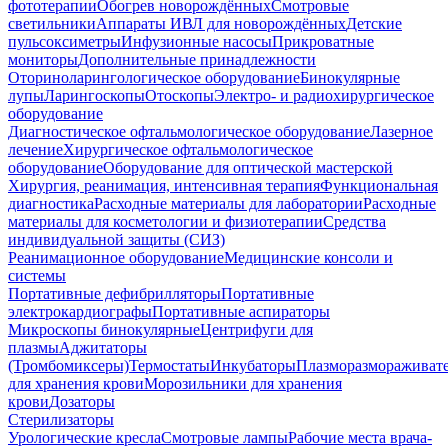
фототерапии
Обогрев новорождённых
Смотровые
светильники
Аппараты ИВЛ для новорождённых
Детские
пульсоксиметры
Инфузионные насосы
Прикроватные
мониторы
Дополнительные принадлежности
Оториноларингологическое оборудование
Бинокулярные
лупы
Ларингоскопы
Отоскопы
Электро- и радиохирургическое
оборудование
Диагностическое офтальмологическое оборудование
Лазерное
лечение
Хирургическое офтальмологическое
оборудование
Оборудование для оптической мастерской
Хирургия, реанимация, интенсивная терапия
Функциональная
диагностика
Расходные материалы для лаборатории
Расходные
материалы для косметологии и физиотерапии
Средства
индивидуальной защиты (СИЗ)
Реанимационное оборудование
Медицинские консоли и
системы
Портативные дефибрилляторы
Портативные
электрокардиографы
Портативные аспираторы
Микроскопы бинокулярные
Центрифуги для
плазмы
Аджитаторы
(Тромбомиксеры)
Термостаты
Инкубаторы
Плазморазмораживат
для хранения крови
Морозильники для хранения
крови
Дозаторы
Стерилизаторы
Урологические кресла
Смотровые лампы
Рабочие места врача-