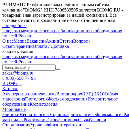
ВНИМАНИЕ: официальным и единственным сайтом
компании "BiOMG" ИНН 7806583505 является BIOMG.RU -
товарный знак зарегистрирован за нашей компанией. Все
остальные сайты и компании не имеют отношения к нам!
...подробнее
Продажа медицинского и реабилитационного оборудования
по всей России
О нас
Медиа
Вакансии
Акции
Статьи
Вопрос /
Ответ
Гарантии
Оплата / Доставка
Заказать звонок
Продажа медицинского и реабилитационного оборудования
по всей России
zakaz@biomg.ru
8 (800) 550-77-98
BiOMG
Каталог
Акушерство и гинекология
Ветеринария
ВРТ (ЭКО)
Гибкая
эндоскопия
Гистология
Жесткая эндоскопия
Измерительное
оборудование
Косметология
Мобильные
клиники
Неонатология
Оториноларингология
Офтальмология
Ра
материалы
Реанимация
Скорая помощь
Служба крови
Стерилизация
Урология
Физиотерапия и