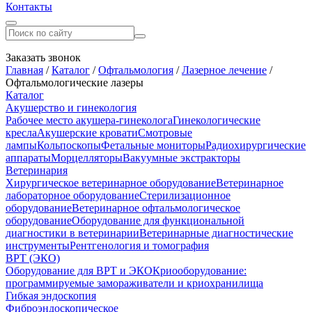
Контакты
Заказать звонок
Главная
/
Каталог
/
Офтальмология
/
Лазерное лечение
/
Офтальмологические лазеры
Каталог
Акушерство и гинекология
Рабочее место акушера-гинеколога
Гинекологические
кресла
Акушерские кровати
Смотровые
лампы
Кольпоскопы
Фетальные мониторы
Радиохирургические
аппараты
Морцелляторы
Вакуумные экстракторы
Ветеринария
Хирургическое ветеринарное оборудование
Ветеринарное
лабораторное оборудование
Стерилизационное
оборудование
Ветеринарное офтальмологическое
оборудование
Оборудование для функциональной
диагностики в ветеринарии
Ветеринарные диагностические
инструменты
Рентгенология и томография
ВРТ (ЭКО)
Оборудование для ВРТ и ЭКО
Криооборудование:
программируемые замораживатели и криохранилища
Гибкая эндоскопия
Фиброэндоскопическое