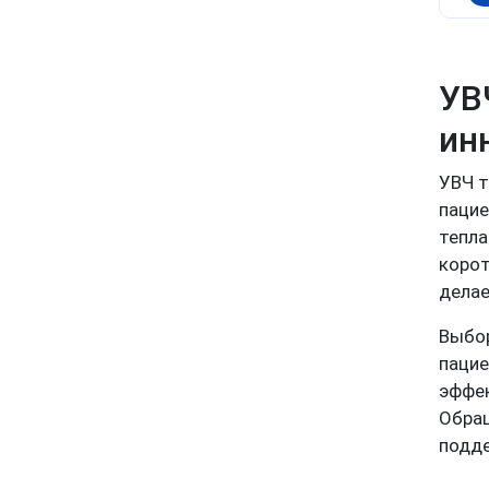
УВ
ин
УВЧ т
пацие
тепла
корот
делае
Выбор
пацие
эффек
Обращ
подде