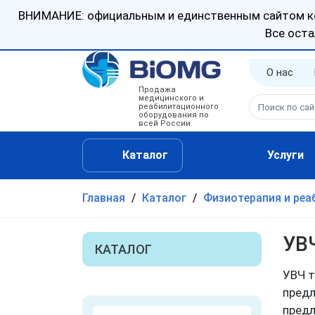
ВНИМАНИЕ: официальным и единственным сайтом ком
Все оста
О нас
Продажа
Оплата /
медицинского и
реабилитационного
оборудования по
всей России
Каталог
Услуги
Главная
/
Каталог
/
Физиотерапия и реа
УВ
КАТАЛОГ
УВЧ т
Акушерство и
предл
гинекология
предл