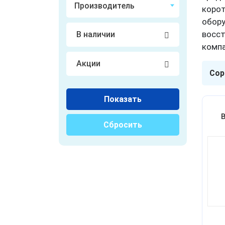
Ветеринария
корот
обору
ВРТ (ЭКО)
восст
В наличии
Гибкая эндоскопия
компа
Акции
Гистология
Сор
Жесткая эндоскопия
Показать
Измерительное
оборудование
Сбросить
Косметология
Мобильные клиники
Неонатология