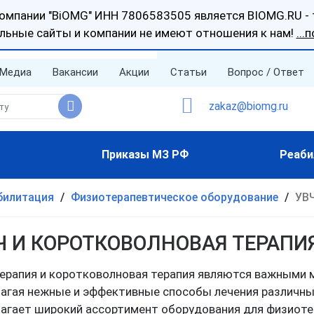
пании "BiOMG" ИНН 7806583505 является BIOMG.RU - т
льные сайты и компании не имеют отношения к нам!
...
Медиа
Вакансии
Акции
Статьи
Вопрос / Ответ
 Доставка
zakaz@biomg.ru
Приказы МЗ РФ
Реаби
билитация
/
Физиотерапевтическое оборудование
/
УВЧ
Ч И КОРОТКОВОЛНОВАЯ ТЕРАПИ
ерапия и коротковолновая терапия являются важными 
агая нежные и эффективные способы лечения различны
агает широкий ассортимент оборудования для физиотер