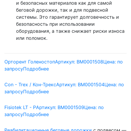
и безопасных материалов как для самой
беговой дорожки, так и для подвесной
системы. Это гарантирует долговечность и
безопасность при использовании
оборудования, а также снижает риски износа
или поломок.
Орторент Голеностоп
Артикул: BM0001508
Цена:
по
запросу
Подробнее
Con - Trex / Кон-Трекс
Артикул: BM0001504
Цена:
по
запросу
Подробнее
Fisiotek LT - P
Артикул: BM0001509
Цена:
по
запросу
Подробнее
Реабилитационные беговые дорожки
с подвесом —