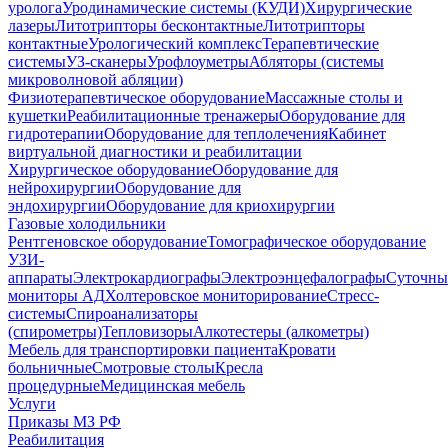
уролога
Уродинамические системы (КУДИ)
Хирургические
лазеры
Литотрипторы бесконтактные
Литотрипторы
контактные
Урологический комплекс
Терапевтические
системы
УЗ-сканеры
Урофлоуметры
Абляторы (системы
микроволновой абляции)
Физиотерапевтическое оборудование
Массажные столы и
кушетки
Реабилитационные тренажеры
Оборудование для
гидротерапии
Оборудование для теплолечения
Кабинет
виртуальной диагностики и реабилитации
Хирургическое оборудование
Оборудование для
нейрохирургии
Оборудование для
эндохирургии
Оборудование для криохирургии
Газовые холодильники
Рентгеновское оборудование
Томографическое оборудование
УЗИ-
аппараты
Электрокардиографы
Электроэнцефалографы
Суточны
мониторы АД
Холтеровское мониторирование
Стресс-
системы
Спироанализаторы
(спирометры)
Тепловизоры
Алкотестеры (алкометры)
Мебель для транспортировки пациента
Кровати
больничные
Cмотровые столы
Кресла
процедурные
Медицинская мебель
Услуги
Приказы МЗ РФ
Реабилитация