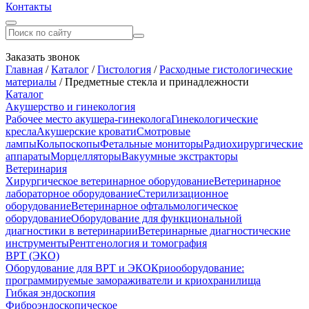
Контакты
Заказать звонок
Главная
/
Каталог
/
Гистология
/
Расходные гистологические
материалы
/
Предметные стекла и принадлежности
Каталог
Акушерство и гинекология
Рабочее место акушера-гинеколога
Гинекологические
кресла
Акушерские кровати
Смотровые
лампы
Кольпоскопы
Фетальные мониторы
Радиохирургические
аппараты
Морцелляторы
Вакуумные экстракторы
Ветеринария
Хирургическое ветеринарное оборудование
Ветеринарное
лабораторное оборудование
Стерилизационное
оборудование
Ветеринарное офтальмологическое
оборудование
Оборудование для функциональной
диагностики в ветеринарии
Ветеринарные диагностические
инструменты
Рентгенология и томография
ВРТ (ЭКО)
Оборудование для ВРТ и ЭКО
Криооборудование:
программируемые замораживатели и криохранилища
Гибкая эндоскопия
Фиброэндоскопическое