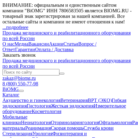
ВНИМАНИЕ: официальным и единственным сайтом
компании "BiOMG" ИНН 7806583505 является BIOMG.RU -
товарный знак зарегистрирован за нашей компанией. Все
остальные сайты и компании не имеют отношения к нам!
...подробнее
Продажа медицинского и реабилитационного оборудования
по всей России
О нас
Медиа
Вакансии
Акции
Статьи
Вопрос /
Ответ
Гарантии
Оплата / Доставка
Заказать звонок
Продажа медицинского и реабилитационного оборудования
по всей России
zakaz@biomg.ru
8 (800) 550-77-98
BiOMG
Каталог
Акушерство и гинекология
Ветеринария
ВРТ (ЭКО)
Гибкая
эндоскопия
Гистология
Жесткая эндоскопия
Измерительное
оборудование
Косметология
Мобильные
клиники
Неонатология
Оториноларингология
Офтальмология
Ра
материалы
Реанимация
Скорая помощь
Служба крови
Стерилизация
Урология
Физиотерапия и