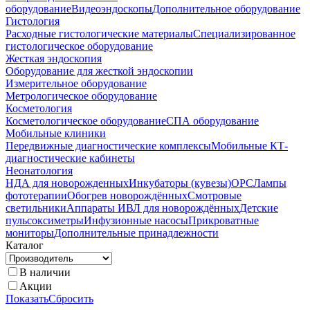
оборудование
Видеоэндоскопы
Дополнительное оборудование
Гистология
Расходные гистологические материалы
Специализированное
гистологическое оборудование
Жесткая эндоскопия
Оборудование для жесткой эндоскопии
Измерительное оборудование
Метрологическое оборудование
Косметология
Косметологическое оборудование
СПА оборудование
Мобильные клиники
Передвижные диагностические комплексы
Мобильные КТ-
диагностические кабинеты
Неонатология
НДА для новорожденных
Инкубаторы (кувезы)
ОРС
Лампы
фототерапии
Обогрев новорождённых
Смотровые
светильники
Аппараты ИВЛ для новорождённых
Детские
пульсоксиметры
Инфузионные насосы
Прикроватные
мониторы
Дополнительные принадлежности
Каталог
В наличии
Акции
Показать
Сбросить