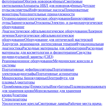
фототерапии
Обогрев новорождённых
Смотровые
светильники
Аппараты ИВЛ для новорождённых
Детские
пульсоксиметры
Инфузионные насосы
Прикроватные
мониторы
Дополнительные принадлежности
Оториноларингологическое оборудование
Бинокулярные
лупы
Ларингоскопы
Отоскопы
Электро- и радиохирургическое
оборудование
Диагностическое офтальмологическое оборудование
Лазерное
лечение
Хирургическое офтальмологическое
оборудование
Оборудование для оптической мастерской
Хирургия, реанимация, интенсивная терапия
Функциональная
диагностика
Расходные материалы для лаборатории
Расходные
материалы для косметологии и физиотерапии
Средства
индивидуальной защиты (СИЗ)
Реанимационное оборудование
Медицинские консоли и
системы
Портативные дефибрилляторы
Портативные
электрокардиографы
Портативные аспираторы
Микроскопы бинокулярные
Центрифуги для
плазмы
Аджитаторы
(Тромбомиксеры)
Термостаты
Инкубаторы
Плазморазмораживат
для хранения крови
Морозильники для хранения
крови
Дозаторы
Стерилизаторы
Урологические кресла
Смотровые лампы
Рабочие места врача-