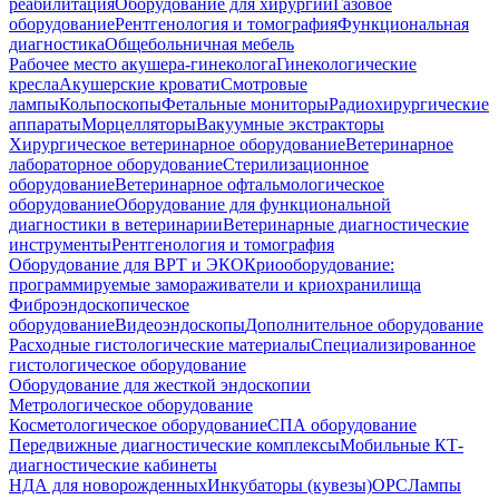
реабилитация
Оборудование для хирургии
Газовое
оборудование
Рентгенология и томография
Функциональная
диагностика
Общебольничная мебель
Рабочее место акушера-гинеколога
Гинекологические
кресла
Акушерские кровати
Смотровые
лампы
Кольпоскопы
Фетальные мониторы
Радиохирургические
аппараты
Морцелляторы
Вакуумные экстракторы
Хирургическое ветеринарное оборудование
Ветеринарное
лабораторное оборудование
Стерилизационное
оборудование
Ветеринарное офтальмологическое
оборудование
Оборудование для функциональной
диагностики в ветеринарии
Ветеринарные диагностические
инструменты
Рентгенология и томография
Оборудование для ВРТ и ЭКО
Криооборудование:
программируемые замораживатели и криохранилища
Фиброэндоскопическое
оборудование
Видеоэндоскопы
Дополнительное оборудование
Расходные гистологические материалы
Специализированное
гистологическое оборудование
Оборудование для жесткой эндоскопии
Метрологическое оборудование
Косметологическое оборудование
СПА оборудование
Передвижные диагностические комплексы
Мобильные КТ-
диагностические кабинеты
НДА для новорожденных
Инкубаторы (кувезы)
ОРС
Лампы