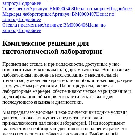
запросу
Подробнее
Tube Checker
Артикул: BM0000408
Цена:
по запросу
Подробнее
Маркеры лабораторные
Артикул: BM0000407
Цена:
по
запросу
Подробнее
Стекла предметные
Артикул: BM0000406
Цена:
по
запросу
Подробнее
Комплексное решение для
гистологической лаборатории
Предметные стекла и принадлежности, доступные у нас,
отвечают самым высоким стандартам качества. Это позволяет
лабораториям проводить исследования с максимальной
точностью, уменьшая вероятность ошибок и повышая доверие
к получаемым результатам. Наши продукты, включая
лабораторные маркеры, обеспечивают четкое маркирование и
идентификацию образцов, что критически важно для
последующего анализа и диагностики.
Мы предлагаем удобные и экономически выгодные условия
для тех, кто желает купить предметные стекла и
принадлежности для своих лабораторий. Наш ассортимент
включает все необходимое для полного оснащения рабочего
места специалиста в области гистологии. Выбор нашей